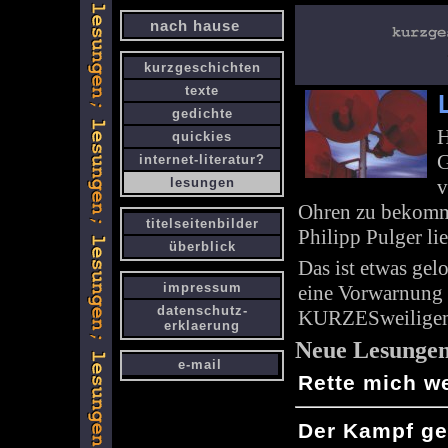
nach hause
kurzgeschichten
texte
gedichte
H
quickies
G
internet-literatur?
lesungen
v
Ohren zu bekommen
titelseitenbilder
Philipp Pulger l
überblick
Das ist etwas gel
impressum
eine Vorwarnung 
datenschutz-
KURZESweiligem
erklaerung
Neue Lesunge
e-mail
Rette mich w
Der Kampf g