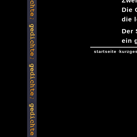
Zwe
Die 
die 
Der 
ein 
startseite
kurzge
-