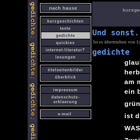
nach hause
kurzgeschichten
texte
Und sonst.
gedichte
Ist es übertrieben von L
quickies
internet-literatur?
gedichte
lesungen
glau
titelseitenbilder
herb
überblick
am 
impressum
ein 
datenschutz-
erklaerung
grün
e-mail
ist 
WAS