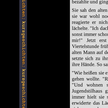
bezahlte und gin
Sie sah den alte
sie war wohl no
reagierte er ni
lächelte. "Ich da
sonst immer scho
mir!" Jetzt ers
Viertelstunde frü
alten Mann auf d
setzte sich zu i
ihre Hände. So s
"Wie heißen sie e
gehen wollte. "
"Und wohnen s
Jugendstilhaus 
immer hielt sie 
erwiderte das Lä