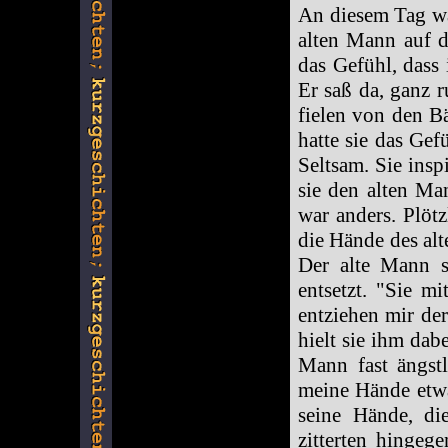
An diesem Tag wa
alten Mann auf d
das Gefühl, dass
Er saß da, ganz r
fielen von den B
hatte sie das Gefü
Seltsam. Sie ins
sie den alten Ma
war anders. Plötz
die Hände des al
Der alte Mann sc
entsetzt. "Sie m
entziehen mir der
hielt sie ihm dab
Mann fast ängstli
meine Hände etwas
seine Hände, die
zitterten hingeg