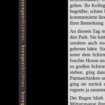
gehen. Ihr Kolle
begrüßte, schien 
kommentierte ihre
ihrer Bemerkung 
An diesem Tag re
den Park. Sie hat
sondern auch no
geboten hätte. S
unter dem Schirm
feuchte Hosen un
so großen Schirm
stehen, ging dan
Parmaschinken un
ging sie zurück 
regnete ja ununte
Der Regen blieb 
Mittagspause ihr