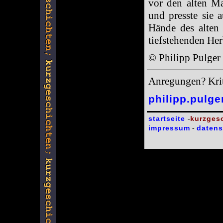
vor den alten M
und presste sie 
Hände des alten 
tiefstehenden He
© Philipp Pulger
Anregungen? Krit
philipp.pulg
startseite
kurzges
-
impressum
datens
-