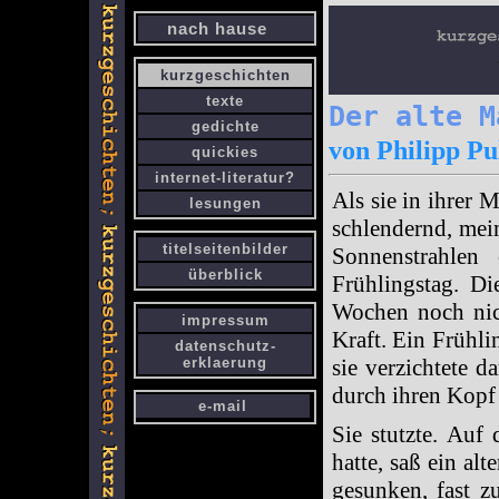
nach hause
kurzgeschichten
texte
Der alte M
gedichte
von Philipp Pu
quickies
internet-literatur?
Als sie in ihrer
lesungen
schlendernd, mei
titelseitenbilder
Sonnenstrahlen 
überblick
Frühlingstag. D
Wochen noch nich
impressum
Kraft. Ein Frühli
datenschutz-
erklaerung
sie verzichtete d
durch ihren Kopf 
e-mail
Sie stutzte. Auf
hatte, saß ein al
gesunken, fast z